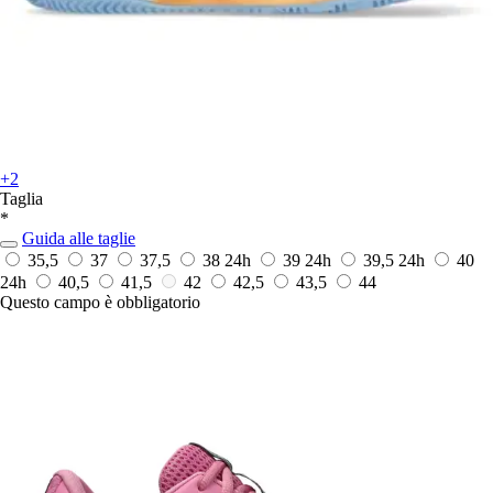
+2
Taglia
*
Guida alle taglie
35,5
37
37,5
38
24h
39
24h
39,5
24h
40
24h
40,5
41,5
42
42,5
43,5
44
Questo campo è obbligatorio