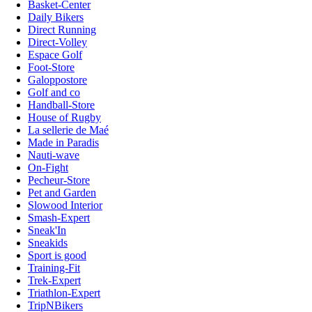
Basket-Center
Daily Bikers
Direct Running
Direct-Volley
Espace Golf
Foot-Store
Galoppostore
Golf and co
Handball-Store
House of Rugby
La sellerie de Maé
Made in Paradis
Nauti-wave
On-Fight
Pecheur-Store
Pet and Garden
Slowood Interior
Smash-Expert
Sneak'In
Sneakids
Sport is good
Training-Fit
Trek-Expert
Triathlon-Expert
TripNBikers