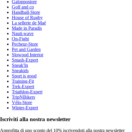
Galoppostore
Golf and co
Handball-Store
House of Rugby
La sellerie de Maé
Made in Paradis
Nauti-wave
On-Fight
Pecheur-Store
Pet and Garden
Slowood Interior
Smash-Expert
Sneak'In
Sneakids
Sport is good
Training-Fit
Trek-Expert
Triathlon-Expert
TripNBikers
Vélo-Store
Winter-Expert
Iscriviti alla nostra newsletter
Approfitta di uno sconto del 10% iscrivendoti alla nostra newsletter