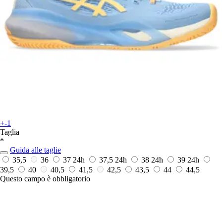
+-1
Taglia
*
Guida alle taglie
35,5
36
37
24h
37,5
24h
38
24h
39
24h
39,5
40
40,5
41,5
42,5
43,5
44
44,5
Questo campo è obbligatorio