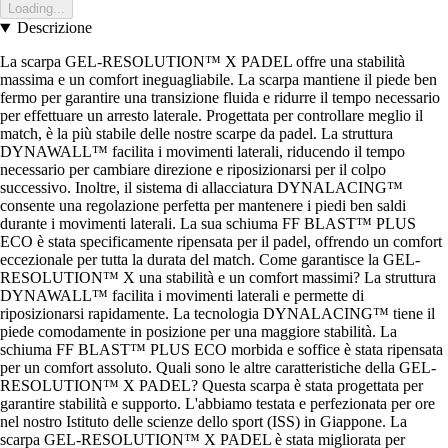
Loading...
Descrizione
La scarpa GEL-RESOLUTION™ X PADEL offre una stabilità
massima e un comfort ineguagliabile. La scarpa mantiene il piede ben
fermo per garantire una transizione fluida e ridurre il tempo necessario
per effettuare un arresto laterale. Progettata per controllare meglio il
match, è la più stabile delle nostre scarpe da padel. La struttura
DYNAWALL™ facilita i movimenti laterali, riducendo il tempo
necessario per cambiare direzione e riposizionarsi per il colpo
successivo. Inoltre, il sistema di allacciatura DYNALACING™
consente una regolazione perfetta per mantenere i piedi ben saldi
durante i movimenti laterali. La sua schiuma FF BLAST™ PLUS
ECO è stata specificamente ripensata per il padel, offrendo un comfort
eccezionale per tutta la durata del match. Come garantisce la GEL-
RESOLUTION™ X una stabilità e un comfort massimi? La struttura
DYNAWALL™ facilita i movimenti laterali e permette di
riposizionarsi rapidamente. La tecnologia DYNALACING™ tiene il
piede comodamente in posizione per una maggiore stabilità. La
schiuma FF BLAST™ PLUS ECO morbida e soffice è stata ripensata
per un comfort assoluto. Quali sono le altre caratteristiche della GEL-
RESOLUTION™ X PADEL? Questa scarpa è stata progettata per
garantire stabilità e supporto. L'abbiamo testata e perfezionata per ore
nel nostro Istituto delle scienze dello sport (ISS) in Giappone. La
scarpa GEL-RESOLUTION™ X PADEL è stata migliorata per