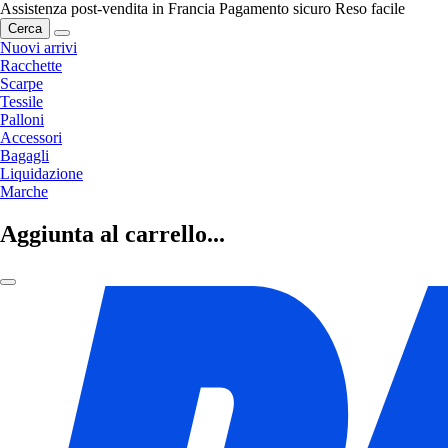
Assistenza post-vendita in Francia
Pagamento sicuro
Reso facile
Cerca
Nuovi arrivi
Racchette
Scarpe
Tessile
Palloni
Accessori
Bagagli
Liquidazione
Marche
Aggiunta al carrello...