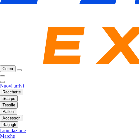
Cerca
Nuovi arrivi
Racchette
Scarpe
Tessile
Palloni
Accessori
Bagagli
Liquidazione
Marche