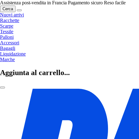
Assistenza post-vendita in Francia
Pagamento sicuro
Reso facile
Cerca
Nuovi arrivi
Racchette
Scarpe
Tessile
Palloni
Accessori
Bagagli
Liquidazione
Marche
Aggiunta al carrello...