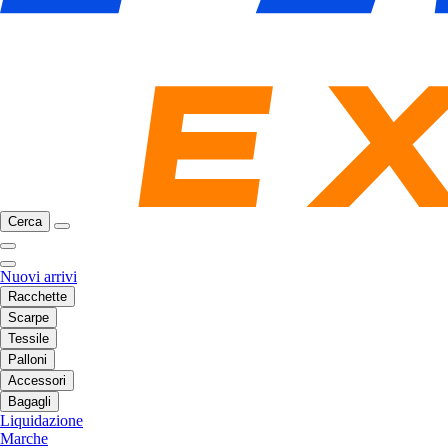
Cerca
Nuovi arrivi
Racchette
Scarpe
Tessile
Palloni
Accessori
Bagagli
Liquidazione
Marche