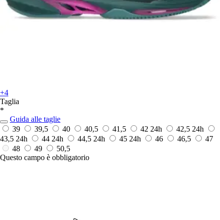
+4
Taglia
*
Guida alle taglie
39
39,5
40
40,5
41,5
42
24h
42,5
24h
43,5
24h
44
24h
44,5
24h
45
24h
46
46,5
47
48
49
50,5
Questo campo è obbligatorio