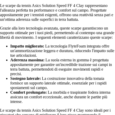
Le scarpe da tennis Asics Solution Speed FF 4 Clay rappresentano
l'alleanza perfetta tra performance e comfort sul campo. Progettate
appositamente per i tennisti esigenti, offrono una reattività senza pari e
un'ottima aderenza sulle superfici in terra battuta.
Grazie alla loro tecnologia avanzata, queste scarpe garantiscono un
supporto ottimale per i tuoi piedi, permettendo al contempo una grande
libertà di movimento. I seguenti elementi caratterizzano queste scarpe:
Impatto migliorato:
La tecnologia FlyteFoam integrata offre
un'ammortizzazione leggera e duratura, riducendo l'impatto sulle
tue articolazioni.
Aderenza massima:
La suola esterna in gomma è progettata
appositamente per garantire un'incredibile trazione sui campi in
terra battuta, permettendoti di eseguire movimenti rapidi e
precisi.
Sostegno laterale:
La costruzione innovativa della tomaia
fornisce un supporto laterale ottimale, essenziale per i rapidi
spostamenti sul campo.
Comfort prolungato:
La morbida e traspirante fodera interna
assicura un comfort eccezionale, anche durante le partite più
intense.
Le scarpe da tennis Asics Solution Speed FF 4 Clay sono ideali per i
giocatori che cercano di migliorare il loro gioco mantenendo il