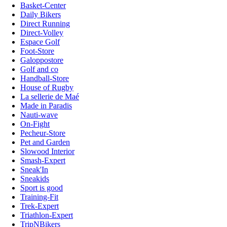
Basket-Center
Daily Bikers
Direct Running
Direct-Volley
Espace Golf
Foot-Store
Galoppostore
Golf and co
Handball-Store
House of Rugby
La sellerie de Maé
Made in Paradis
Nauti-wave
On-Fight
Pecheur-Store
Pet and Garden
Slowood Interior
Smash-Expert
Sneak'In
Sneakids
Sport is good
Training-Fit
Trek-Expert
Triathlon-Expert
TripNBikers