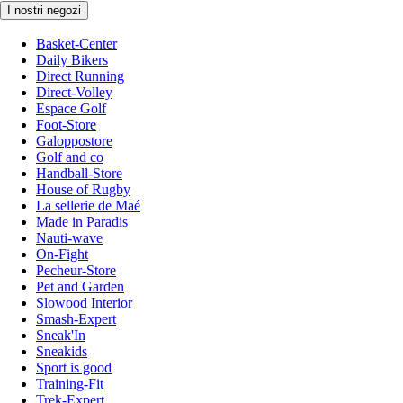
I nostri negozi
Basket-Center
Daily Bikers
Direct Running
Direct-Volley
Espace Golf
Foot-Store
Galoppostore
Golf and co
Handball-Store
House of Rugby
La sellerie de Maé
Made in Paradis
Nauti-wave
On-Fight
Pecheur-Store
Pet and Garden
Slowood Interior
Smash-Expert
Sneak'In
Sneakids
Sport is good
Training-Fit
Trek-Expert