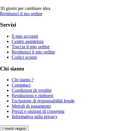
30 giorni per cambiare idea
Restituisci il tuo ordine
Servizi
Il mio account
Centro assistenza
Traccia il mio ordine
Restituisci il mio ordine
Codici sconto
Chi siamo
Chi siamo ?
Contattaci
Condizioni di vendita
Restituzioni e rimborsi
Esclusione di responsabilità legale
Metodi di pagamento
Prezzi e opzioni di consegna
Informativa sulla privacy
I nostri negozi