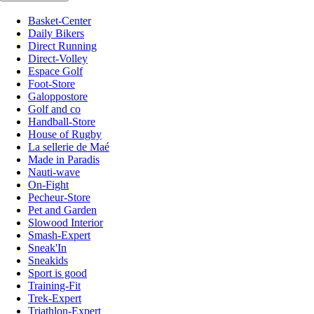
Basket-Center
Daily Bikers
Direct Running
Direct-Volley
Espace Golf
Foot-Store
Galoppostore
Golf and co
Handball-Store
House of Rugby
La sellerie de Maé
Made in Paradis
Nauti-wave
On-Fight
Pecheur-Store
Pet and Garden
Slowood Interior
Smash-Expert
Sneak'In
Sneakids
Sport is good
Training-Fit
Trek-Expert
Triathlon-Expert