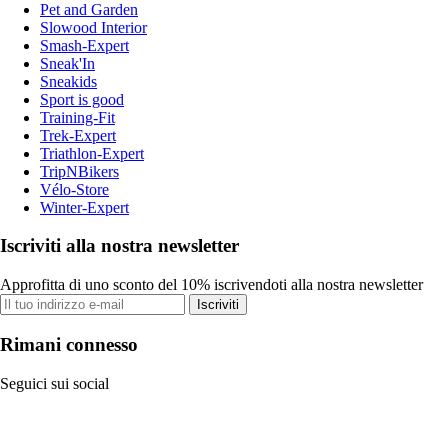
Pet and Garden
Slowood Interior
Smash-Expert
Sneak'In
Sneakids
Sport is good
Training-Fit
Trek-Expert
Triathlon-Expert
TripNBikers
Vélo-Store
Winter-Expert
Iscriviti alla nostra newsletter
Approfitta di uno sconto del 10% iscrivendoti alla nostra newsletter
Iscriviti
Rimani connesso
Seguici sui social