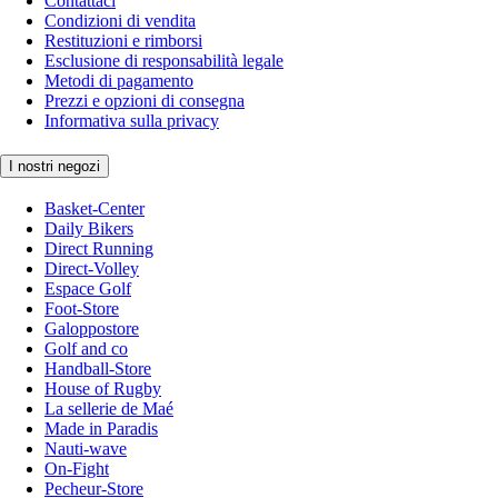
Contattaci
Condizioni di vendita
Restituzioni e rimborsi
Esclusione di responsabilità legale
Metodi di pagamento
Prezzi e opzioni di consegna
Informativa sulla privacy
I nostri negozi
Basket-Center
Daily Bikers
Direct Running
Direct-Volley
Espace Golf
Foot-Store
Galoppostore
Golf and co
Handball-Store
House of Rugby
La sellerie de Maé
Made in Paradis
Nauti-wave
On-Fight
Pecheur-Store