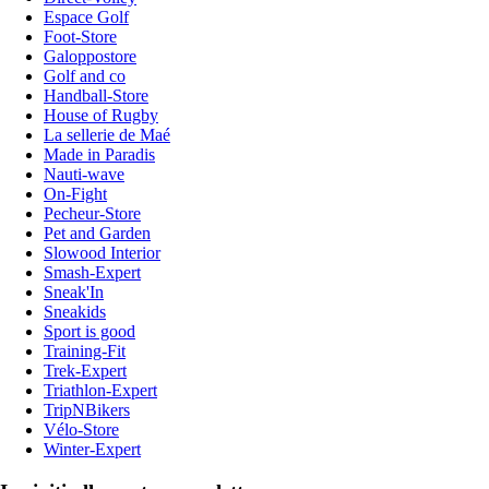
Espace Golf
Foot-Store
Galoppostore
Golf and co
Handball-Store
House of Rugby
La sellerie de Maé
Made in Paradis
Nauti-wave
On-Fight
Pecheur-Store
Pet and Garden
Slowood Interior
Smash-Expert
Sneak'In
Sneakids
Sport is good
Training-Fit
Trek-Expert
Triathlon-Expert
TripNBikers
Vélo-Store
Winter-Expert