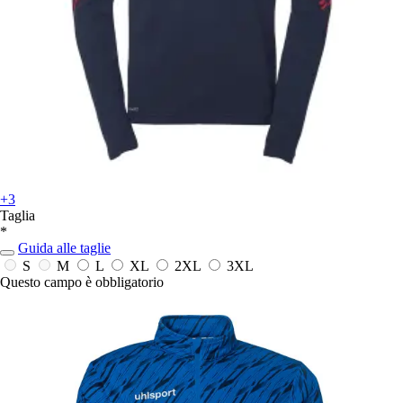
+3
Taglia
*
Guida alle taglie
S
M
L
XL
2XL
3XL
Questo campo è obbligatorio