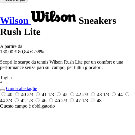
Wilson
Sneakers
Rush Lite
A partire da
130,00 €
80,84 €
-38%
Scopri le scarpe da tennis Wilson Rush Lite per un comfort e una
performance senza pari sul campo, per tutti i giocatori.
Taglia
*
Guida alle taglie
40
40 2/3
41 1/3
42
42 2/3
43 1/3
44
44 2/3
45 1/3
46
46 2/3
47 1/3
48
Questo campo è obbligatorio