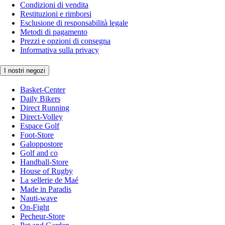
Condizioni di vendita
Restituzioni e rimborsi
Esclusione di responsabilità legale
Metodi di pagamento
Prezzi e opzioni di consegna
Informativa sulla privacy
I nostri negozi
Basket-Center
Daily Bikers
Direct Running
Direct-Volley
Espace Golf
Foot-Store
Galoppostore
Golf and co
Handball-Store
House of Rugby
La sellerie de Maé
Made in Paradis
Nauti-wave
On-Fight
Pecheur-Store