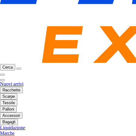
Cerca
Nuovi arrivi
Racchette
Scarpe
Tessile
Palloni
Accessori
Bagagli
Liquidazione
Marche