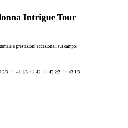
onna Intrigue Tour
timale e prestazioni eccezionali sul campo!
0 2/3
41 1/3
42
42 2/3
43 1/3