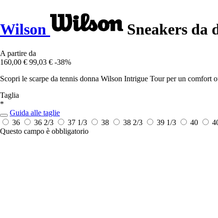
Wilson
Sneakers da d
A partire da
160,00 €
99,03 €
-38%
Scopri le scarpe da tennis donna Wilson Intrigue Tour per un comfort ot
Taglia
*
Guida alle taglie
36
36 2/3
37 1/3
38
38 2/3
39 1/3
40
4
Questo campo è obbligatorio