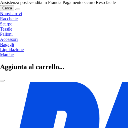
Assistenza post-vendita in Francia
Pagamento sicuro
Reso facile
Cerca
Nuovi arrivi
Racchette
Scarpe
Tessile
Palloni
Accessori
Bagagli
Liquidazione
Marche
Aggiunta al carrello...