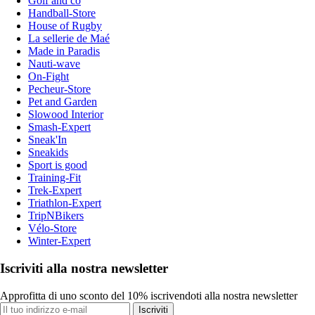
Golf and co
Handball-Store
House of Rugby
La sellerie de Maé
Made in Paradis
Nauti-wave
On-Fight
Pecheur-Store
Pet and Garden
Slowood Interior
Smash-Expert
Sneak'In
Sneakids
Sport is good
Training-Fit
Trek-Expert
Triathlon-Expert
TripNBikers
Vélo-Store
Winter-Expert
Iscriviti alla nostra newsletter
Approfitta di uno sconto del 10% iscrivendoti alla nostra newsletter
Iscriviti