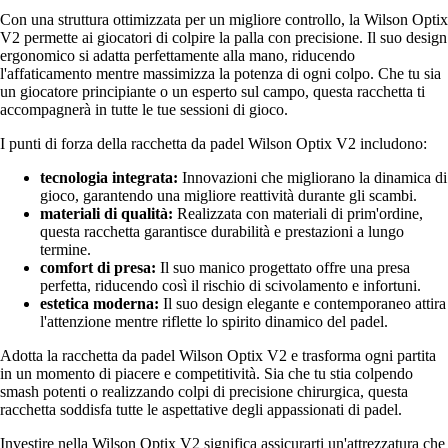
Con una struttura ottimizzata per un migliore controllo, la Wilson Optix
V2 permette ai giocatori di colpire la palla con precisione. Il suo design
ergonomico si adatta perfettamente alla mano, riducendo
l'affaticamento mentre massimizza la potenza di ogni colpo. Che tu sia
un giocatore principiante o un esperto sul campo, questa racchetta ti
accompagnerà in tutte le tue sessioni di gioco.
I punti di forza della racchetta da padel Wilson Optix V2 includono:
tecnologia integrata:
Innovazioni che migliorano la dinamica di
gioco, garantendo una migliore reattività durante gli scambi.
materiali di qualità:
Realizzata con materiali di prim'ordine,
questa racchetta garantisce durabilità e prestazioni a lungo
termine.
comfort di presa:
Il suo manico progettato offre una presa
perfetta, riducendo così il rischio di scivolamento e infortuni.
estetica moderna:
Il suo design elegante e contemporaneo attira
l'attenzione mentre riflette lo spirito dinamico del padel.
Adotta la racchetta da padel Wilson Optix V2 e trasforma ogni partita
in un momento di piacere e competitività. Sia che tu stia colpendo
smash potenti o realizzando colpi di precisione chirurgica, questa
racchetta soddisfa tutte le aspettative degli appassionati di padel.
Investire nella Wilson Optix V2 significa assicurarti un'attrezzatura che