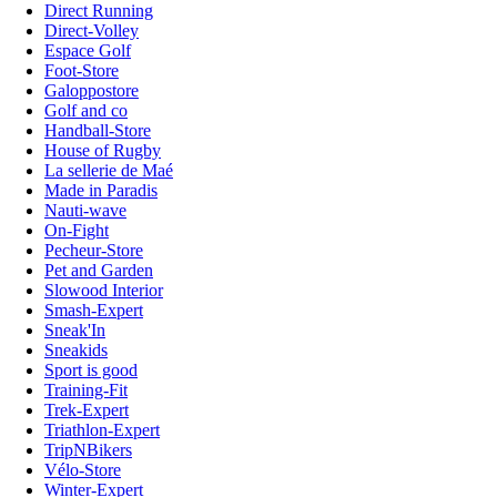
Direct Running
Direct-Volley
Espace Golf
Foot-Store
Galoppostore
Golf and co
Handball-Store
House of Rugby
La sellerie de Maé
Made in Paradis
Nauti-wave
On-Fight
Pecheur-Store
Pet and Garden
Slowood Interior
Smash-Expert
Sneak'In
Sneakids
Sport is good
Training-Fit
Trek-Expert
Triathlon-Expert
TripNBikers
Vélo-Store
Winter-Expert