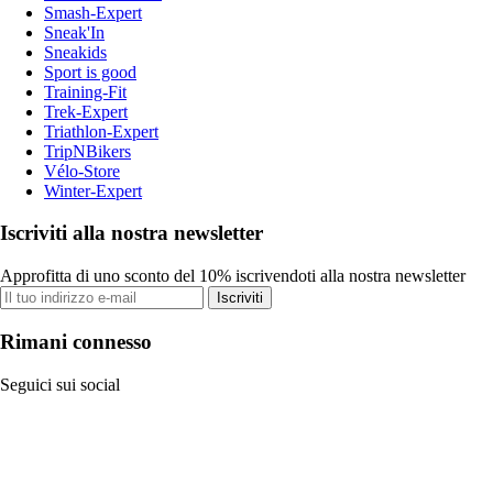
Smash-Expert
Sneak'In
Sneakids
Sport is good
Training-Fit
Trek-Expert
Triathlon-Expert
TripNBikers
Vélo-Store
Winter-Expert
Iscriviti alla nostra newsletter
Approfitta di uno sconto del 10% iscrivendoti alla nostra newsletter
Iscriviti
Rimani connesso
Seguici sui social