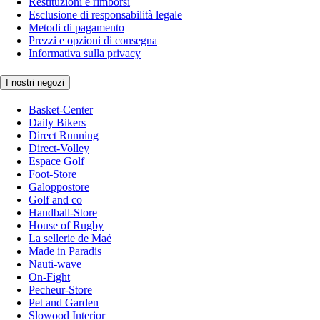
Restituzioni e rimborsi
Esclusione di responsabilità legale
Metodi di pagamento
Prezzi e opzioni di consegna
Informativa sulla privacy
I nostri negozi
Basket-Center
Daily Bikers
Direct Running
Direct-Volley
Espace Golf
Foot-Store
Galoppostore
Golf and co
Handball-Store
House of Rugby
La sellerie de Maé
Made in Paradis
Nauti-wave
On-Fight
Pecheur-Store
Pet and Garden
Slowood Interior