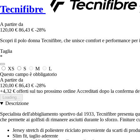
Tecnifibre
A partire da
120,00 €
86,43 €
-28%
Scopri il polo donna Tecnifibre, che unisce comfort e performance per il
Taglia
*
XS
S
M
L
Questo campo è obbligatorio
A partire da
120,00 €
86,43 €
-28%
+4,32 €
offerti sul tuo prossimo ordine
Accreditati dopo la conferma de
Loading...
Descrizione
Specialista dell'abbigliamento sportivo dal 1933, Tecnifibre presenta qu
che permette ai golfisti di rimanere asciutti durante lo sforzo. Finiture 
Jersey stretch di poliestere riciclato proveniente da scarti di prod
Slim fit, taglio aderente