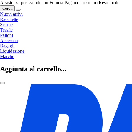
Assistenza post-vendita in Francia
Pagamento sicuro
Reso facile
Cerca
Nuovi arrivi
Racchette
Scarpe
Tessile
Palloni
Accessori
Bagagli
Liquidazione
Marche
Aggiunta al carrello...