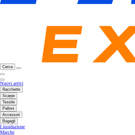
Cerca
Nuovi arrivi
Racchette
Scarpe
Tessile
Palloni
Accessori
Bagagli
Liquidazione
Marche