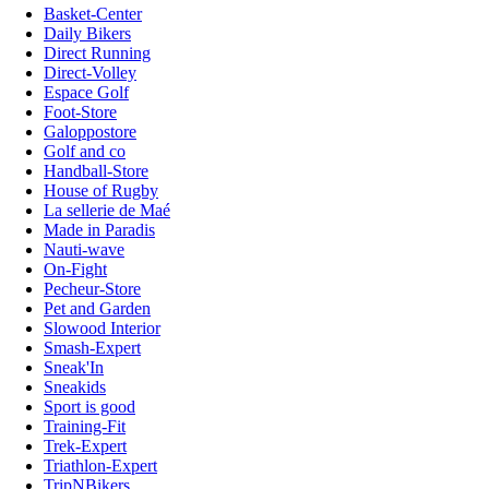
Basket-Center
Daily Bikers
Direct Running
Direct-Volley
Espace Golf
Foot-Store
Galoppostore
Golf and co
Handball-Store
House of Rugby
La sellerie de Maé
Made in Paradis
Nauti-wave
On-Fight
Pecheur-Store
Pet and Garden
Slowood Interior
Smash-Expert
Sneak'In
Sneakids
Sport is good
Training-Fit
Trek-Expert
Triathlon-Expert
TripNBikers