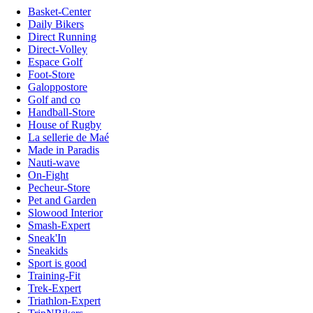
Basket-Center
Daily Bikers
Direct Running
Direct-Volley
Espace Golf
Foot-Store
Galoppostore
Golf and co
Handball-Store
House of Rugby
La sellerie de Maé
Made in Paradis
Nauti-wave
On-Fight
Pecheur-Store
Pet and Garden
Slowood Interior
Smash-Expert
Sneak'In
Sneakids
Sport is good
Training-Fit
Trek-Expert
Triathlon-Expert