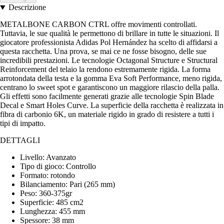
Descrizione
METALBONE CARBON CTRL offre movimenti controllati.
Tuttavia, le sue qualità le permettono di brillare in tutte le situazioni. Il
giocatore professionista Adidas Pol Hernández ha scelto di affidarsi a
questa racchetta. Una prova, se mai ce ne fosse bisogno, delle sue
incredibili prestazioni. Le tecnologie Octagonal Structure e Structural
Reinforcement del telaio la rendono estremamente rigida. La forma
arrotondata della testa e la gomma Eva Soft Performance, meno rigida,
centrano lo sweet spot e garantiscono un maggiore rilascio della palla.
Gli effetti sono facilmente generati grazie alle tecnologie Spin Blade
Decal e Smart Holes Curve. La superficie della racchetta è realizzata in
fibra di carbonio 6K, un materiale rigido in grado di resistere a tutti i
tipi di impatto.
DETTAGLI
Livello: Avanzato
Tipo di gioco: Controllo
Formato: rotondo
Bilanciamento: Pari (265 mm)
Peso: 360-375gr
Superficie: 485 cm2
Lunghezza: 455 mm
Spessore: 38 mm