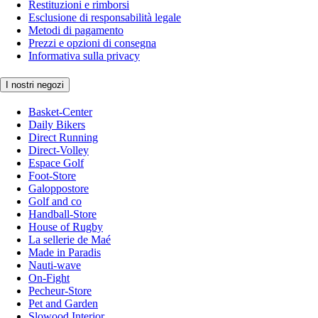
Restituzioni e rimborsi
Esclusione di responsabilità legale
Metodi di pagamento
Prezzi e opzioni di consegna
Informativa sulla privacy
I nostri negozi
Basket-Center
Daily Bikers
Direct Running
Direct-Volley
Espace Golf
Foot-Store
Galoppostore
Golf and co
Handball-Store
House of Rugby
La sellerie de Maé
Made in Paradis
Nauti-wave
On-Fight
Pecheur-Store
Pet and Garden
Slowood Interior