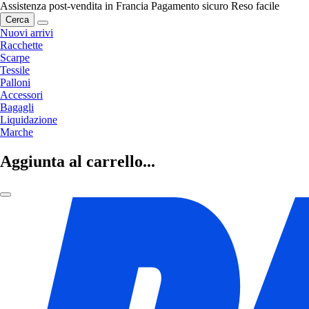
Assistenza post-vendita in Francia
Pagamento sicuro
Reso facile
Cerca
Nuovi arrivi
Racchette
Scarpe
Tessile
Palloni
Accessori
Bagagli
Liquidazione
Marche
Aggiunta al carrello...