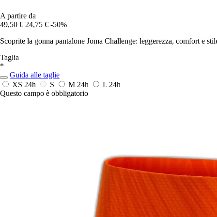
A partire da
49,50 €
24,75 €
-50%
Scoprite la gonna pantalone Joma Challenge: leggerezza, comfort e stil
Taglia
*
Guida alle taglie
XS
24h
S
M
24h
L
24h
Questo campo è obbligatorio