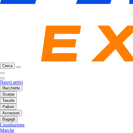
Cerca
Nuovi arrivi
Racchette
Scarpe
Tessile
Palloni
Accessori
Bagagli
Liquidazione
Marche