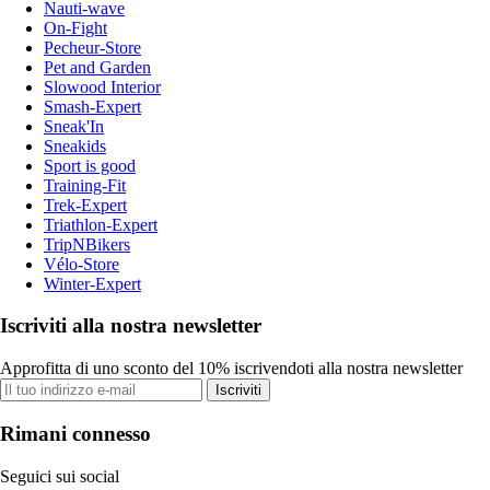
Nauti-wave
On-Fight
Pecheur-Store
Pet and Garden
Slowood Interior
Smash-Expert
Sneak'In
Sneakids
Sport is good
Training-Fit
Trek-Expert
Triathlon-Expert
TripNBikers
Vélo-Store
Winter-Expert
Iscriviti alla nostra newsletter
Approfitta di uno sconto del 10% iscrivendoti alla nostra newsletter
Iscriviti
Rimani connesso
Seguici sui social