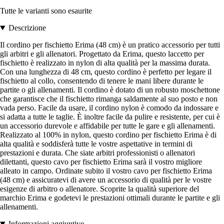
Tutte le varianti sono esaurite
Descrizione
Il cordino per fischietto Erima (48 cm) è un pratico accessorio per tutti
gli arbitri e gli allenatori. Progettato da Erima, questo laccetto per
fischietto è realizzato in nylon di alta qualità per la massima durata.
Con una lunghezza di 48 cm, questo cordino è perfetto per legare il
fischietto al collo, consentendo di tenere le mani libere durante le
partite o gli allenamenti. Il cordino è dotato di un robusto moschettone
che garantisce che il fischietto rimanga saldamente al suo posto e non
vada perso. Facile da usare, il cordino nylon è comodo da indossare e
si adatta a tutte le taglie. È inoltre facile da pulire e resistente, per cui è
un accessorio durevole e affidabile per tutte le gare e gli allenamenti.
Realizzato al 100% in nylon, questo cordino per fischietto Erima è di
alta qualità e soddisferà tutte le vostre aspettative in termini di
prestazioni e durata. Che siate arbitri professionisti o allenatori
dilettanti, questo cavo per fischietto Erima sarà il vostro migliore
alleato in campo. Ordinate subito il vostro cavo per fischietto Erima
(48 cm) e assicuratevi di avere un accessorio di qualità per le vostre
esigenze di arbitro o allenatore. Scoprite la qualità superiore del
marchio Erima e godetevi le prestazioni ottimali durante le partite e gli
allenamenti.
Informazioni aggiuntive