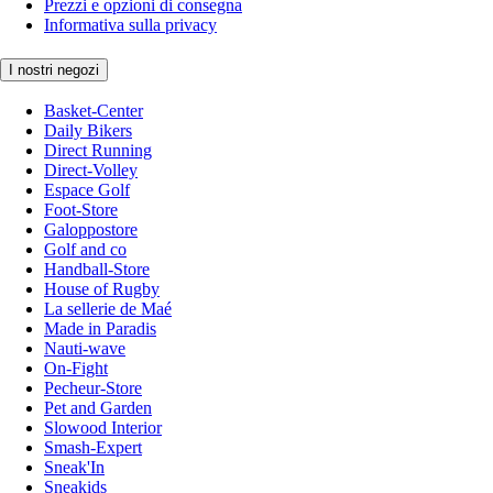
Prezzi e opzioni di consegna
Informativa sulla privacy
I nostri negozi
Basket-Center
Daily Bikers
Direct Running
Direct-Volley
Espace Golf
Foot-Store
Galoppostore
Golf and co
Handball-Store
House of Rugby
La sellerie de Maé
Made in Paradis
Nauti-wave
On-Fight
Pecheur-Store
Pet and Garden
Slowood Interior
Smash-Expert
Sneak'In
Sneakids