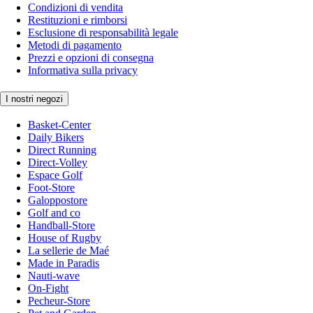
Condizioni di vendita
Restituzioni e rimborsi
Esclusione di responsabilità legale
Metodi di pagamento
Prezzi e opzioni di consegna
Informativa sulla privacy
I nostri negozi
Basket-Center
Daily Bikers
Direct Running
Direct-Volley
Espace Golf
Foot-Store
Galoppostore
Golf and co
Handball-Store
House of Rugby
La sellerie de Maé
Made in Paradis
Nauti-wave
On-Fight
Pecheur-Store