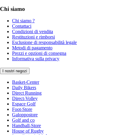
Chi siamo
Chi siamo ?
Contattaci
Condizioni di vendita
Restituzioni e rimborsi
Esclusione di responsabilità legale
Metodi di pagamento
Prezzi e opzioni di consegna
Informativa sulla privacy
I nostri negozi
Basket-Center
Daily Bikers
Direct Running
Direct-Volley
Espace Golf
Foot-Store
Galoppostore
Golf and co
Handball-Store
House of Rugby