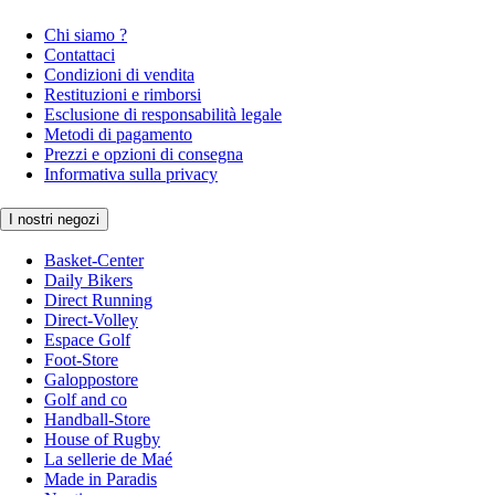
Chi siamo ?
Contattaci
Condizioni di vendita
Restituzioni e rimborsi
Esclusione di responsabilità legale
Metodi di pagamento
Prezzi e opzioni di consegna
Informativa sulla privacy
I nostri negozi
Basket-Center
Daily Bikers
Direct Running
Direct-Volley
Espace Golf
Foot-Store
Galoppostore
Golf and co
Handball-Store
House of Rugby
La sellerie de Maé
Made in Paradis