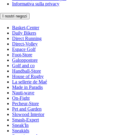
Informativa sulla privacy
I nostri negozi
Basket-Center
Daily Bikers
Direct Running
Direct-Volley
Espace Golf
Foot-Store
Galoppostore
Golf and co
Handball-Store
House of Rugby
La sellerie de Maé
Made in Paradis
Nauti-wave
On-Fight
Pecheur-Store
Pet and Garden
Slowood Interior
Smash-Expert
Sneak'In
Sneakids