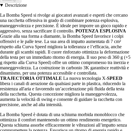
Descrizione
La Bomba Speed si rivolge ai giocatori avanzati e esperti che cercano
una racchetta offensiva in grado di combinare potenza esplosiva,
maneggevolezza e precisione. È ideale per imporre un gioco rapido e
aggressivo, senza sacrificare il controllo.
POTENZA
ESPLOSIVA
Grazie alla sua forma a diamante, la Bomba Speed favorisce i colpi
offensivi e le palle tese. La sua area di impatto aumentata di 7 cm²
rispetto alla Curva Speed migliora la tolleranza e l’efficacia, anche
durante gli scambi rapidi. Il cuore rinforzato ottimizza la deformazione
della testa per un immediato ritorno di energia. Il suo peso di 360 g (+5
g rispetto alla Curva Speed) offre un ottimo compromesso tra inerzia e
maneggevolezza. La costruzione in carbonio 3K garantisce reattività e
dinamismo, per una potenza accessibile e controllata.
TRAJECTORIA
OTTIMALE
La nuova tecnologia X-
SPEED
libera i canali di aerazione da qualsiasi parte in plastica, riducendo la
resistenza all'aria e favorendo un’accelerazione più fluida della testa
della racchetta. Questa concezione migliora la maneggevolezza,
aumenta la velocità di swing e consente di guidare la racchetta con
precisione, anche ad alta intensità.
La Bomba Speed è dotata di una schiuma morbida monoblocco che
ottimizza il comfort mantenendo un ottimo rendimento energetico.
Questa schiuma assorbe efficacemente le vibrazioni all’impatto senza
compromettere la potenza. Favorisce un ritorno di energia rapido e