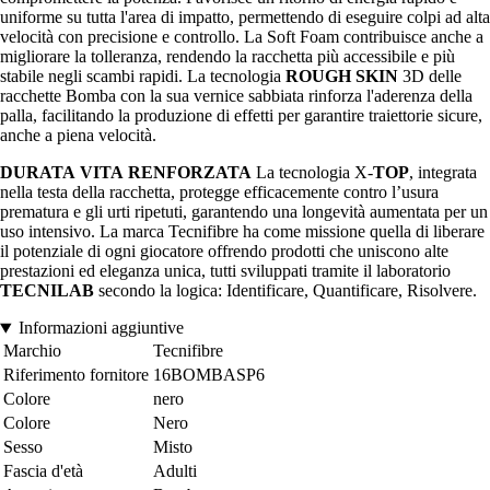
uniforme su tutta l'area di impatto, permettendo di eseguire colpi ad alta
velocità con precisione e controllo. La Soft Foam contribuisce anche a
migliorare la tolleranza, rendendo la racchetta più accessibile e più
stabile negli scambi rapidi. La tecnologia
ROUGH
SKIN
3D delle
racchette Bomba con la sua vernice sabbiata rinforza l'aderenza della
palla, facilitando la produzione di effetti per garantire traiettorie sicure,
anche a piena velocità.
DURATA
VITA
RENFORZATA
La tecnologia X-
TOP
, integrata
nella testa della racchetta, protegge efficacemente contro l’usura
prematura e gli urti ripetuti, garantendo una longevità aumentata per un
uso intensivo. La marca Tecnifibre ha come missione quella di liberare
il potenziale di ogni giocatore offrendo prodotti che uniscono alte
prestazioni ed eleganza unica, tutti sviluppati tramite il laboratorio
TECNILAB
secondo la logica: Identificare, Quantificare, Risolvere.
Informazioni aggiuntive
Marchio
Tecnifibre
Riferimento fornitore
16BOMBASP6
Colore
nero
Colore
Nero
Sesso
Misto
Fascia d'età
Adulti