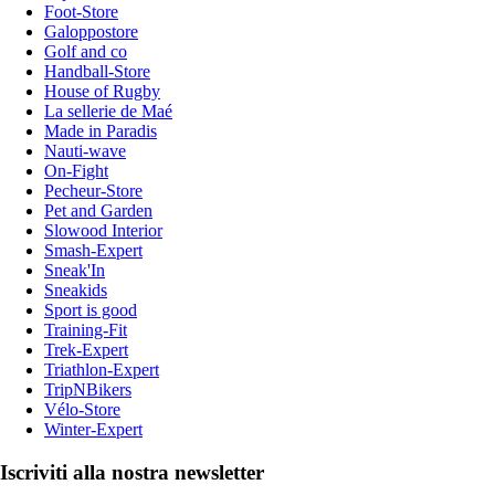
Foot-Store
Galoppostore
Golf and co
Handball-Store
House of Rugby
La sellerie de Maé
Made in Paradis
Nauti-wave
On-Fight
Pecheur-Store
Pet and Garden
Slowood Interior
Smash-Expert
Sneak'In
Sneakids
Sport is good
Training-Fit
Trek-Expert
Triathlon-Expert
TripNBikers
Vélo-Store
Winter-Expert
Iscriviti alla nostra newsletter