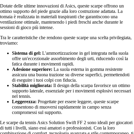
Dotate delle ultime innovazioni di Asics, queste scarpe offrono un
ottimo supporto del piede grazie alla loro costruzione adattata. La
tomaia è realizzata in materiali traspiranti che garantiscono una
ventilazione ottimale, mantenendo i piedi freschi anche durante le
sessioni di gioco più intense.
Tra le caratteristiche che rendono queste scarpe una scelta privilegiata,
troviamo:
Sistema di gel:
L'ammortizzazione in gel integrata nella suola
offre un'eccezionale assorbimento degli urti, riducendo così la
fatica durante i movimenti rapidi.
Adesione superiore:
La suola esterna in gomma resistente
assicura una buona trazione su diverse superfici, permettendoti
di eseguire i tuoi colpi con fiducia.
Stabilità migliorata:
Il design della scarpa favorisce un ottimo
supporto laterale, essenziale per i movimenti esplosivi necessari
nel tennis.
Leggerezza:
Progettate per essere leggere, queste scarpe
consentono di muoversi rapidamente in campo senza
compromessi sul supporto.
Le scarpe da tennis Asics Solution Swift FF 2 sono ideali per giocatori
di tutti i livelli, siano essi amatori o professionisti. Con la loro
combinazione di comfort, tecnologia avanzata e stile contemporaneo, ti