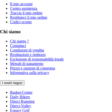
Il mio account
Centro assistenza
Traccia il mio ordine
Restituisci il mio ordine
Codici sconto
Chi siamo
Chi siamo ?
Contattaci
Condizioni di vendita
Restituzioni e rimborsi
Esclusione di responsabilità legale
Metodi di pagamento
Prezzi e opzioni di consegna
Informativa sulla privacy
I nostri negozi
Basket-Center
Daily Bikers
Direct Running
Direct-Volley
Espace Golf