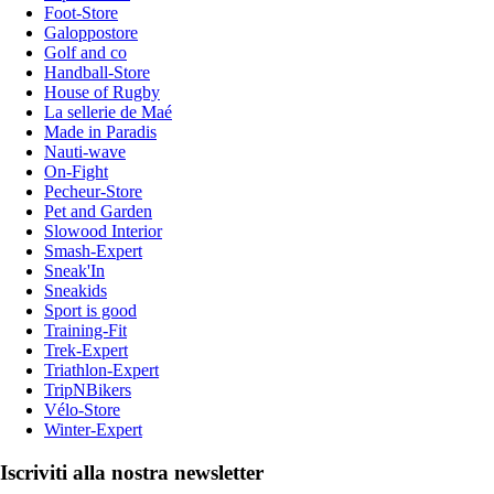
Foot-Store
Galoppostore
Golf and co
Handball-Store
House of Rugby
La sellerie de Maé
Made in Paradis
Nauti-wave
On-Fight
Pecheur-Store
Pet and Garden
Slowood Interior
Smash-Expert
Sneak'In
Sneakids
Sport is good
Training-Fit
Trek-Expert
Triathlon-Expert
TripNBikers
Vélo-Store
Winter-Expert
Iscriviti alla nostra newsletter