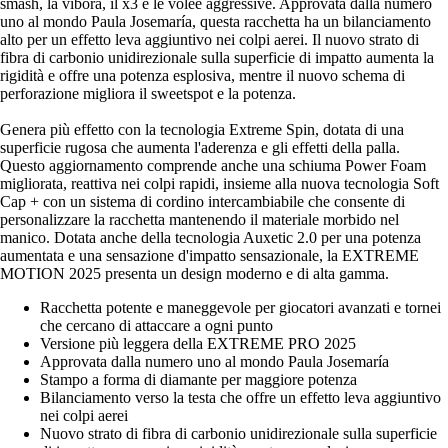
smash, la vibora, il x3 e le voleé aggressive. Approvata dalla numero
uno al mondo Paula Josemaría, questa racchetta ha un bilanciamento
alto per un effetto leva aggiuntivo nei colpi aerei. Il nuovo strato di
fibra di carbonio unidirezionale sulla superficie di impatto aumenta la
rigidità e offre una potenza esplosiva, mentre il nuovo schema di
perforazione migliora il sweetspot e la potenza.
Genera più effetto con la tecnologia Extreme Spin, dotata di una
superficie rugosa che aumenta l'aderenza e gli effetti della palla.
Questo aggiornamento comprende anche una schiuma Power Foam
migliorata, reattiva nei colpi rapidi, insieme alla nuova tecnologia Soft
Cap + con un sistema di cordino intercambiabile che consente di
personalizzare la racchetta mantenendo il materiale morbido nel
manico. Dotata anche della tecnologia Auxetic 2.0 per una potenza
aumentata e una sensazione d'impatto sensazionale, la EXTREME
MOTION 2025 presenta un design moderno e di alta gamma.
Racchetta potente e maneggevole per giocatori avanzati e tornei
che cercano di attaccare a ogni punto
Versione più leggera della EXTREME PRO 2025
Approvata dalla numero uno al mondo Paula Josemaría
Stampo a forma di diamante per maggiore potenza
Bilanciamento verso la testa che offre un effetto leva aggiuntivo
nei colpi aerei
Nuovo strato di fibra di carbonio unidirezionale sulla superficie