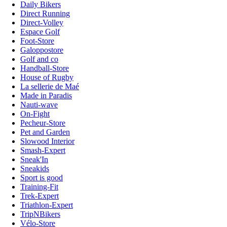
Daily Bikers
Direct Running
Direct-Volley
Espace Golf
Foot-Store
Galoppostore
Golf and co
Handball-Store
House of Rugby
La sellerie de Maé
Made in Paradis
Nauti-wave
On-Fight
Pecheur-Store
Pet and Garden
Slowood Interior
Smash-Expert
Sneak'In
Sneakids
Sport is good
Training-Fit
Trek-Expert
Triathlon-Expert
TripNBikers
Vélo-Store